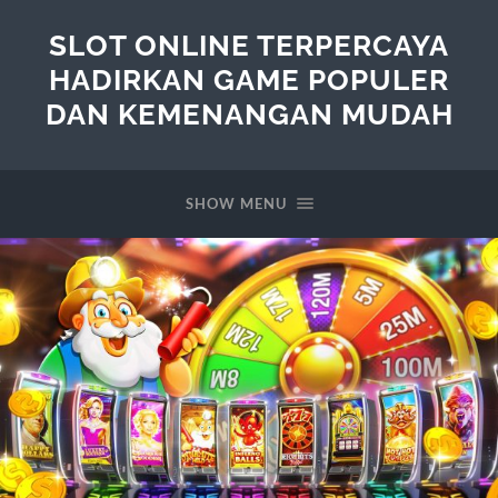
SLOT ONLINE TERPERCAYA
HADIRKAN GAME POPULER
DAN KEMENANGAN MUDAH
SHOW MENU