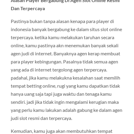
Alasan Player Bergabung Di Agen Slot Online Resmi
Dan Terpercaya
Pastinya bukan tanpa alasan kenapa para player di
indonesia banyak bergabung ke dalam situs slot online
terpercaya. ketika kamu melakukan taruhan secara
online, kamu pastinya akn menemukan banyak sekali
agen judi di internet. Banyaknya agen kerap membuat
para player kebingungan. Pasalnya tidak semua agen
yang ada di internet tergolong agen terpercaya.
padahal, jika kamu melakukna kesalahan saat memilih
tempat betting online, rugi yang kamu dapatkan tidak
hanya uang saja tapi juga waktu dan tenaga kamu
sendiri. jadi jika tidak ingin mengalami kerugian maka
yang perlu kamu lakukan adalah gabung ke dalam agen
judi slot resmi dan terpercaya.
Kemudian, kamu juga akan membutuhkan tempat