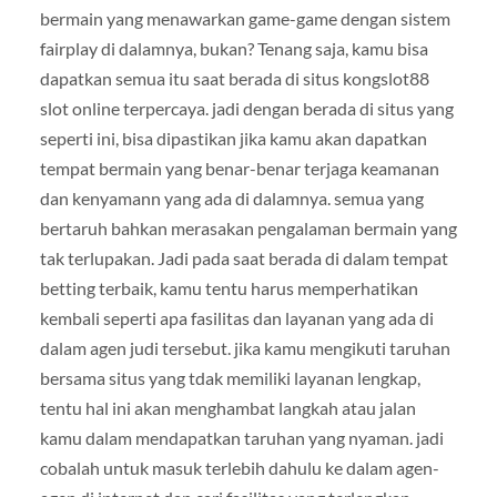
bermain yang menawarkan game-game dengan sistem
fairplay di dalamnya, bukan? Tenang saja, kamu bisa
dapatkan semua itu saat berada di situs kongslot88
slot online terpercaya. jadi dengan berada di situs yang
seperti ini, bisa dipastikan jika kamu akan dapatkan
tempat bermain yang benar-benar terjaga keamanan
dan kenyamann yang ada di dalamnya. semua yang
bertaruh bahkan merasakan pengalaman bermain yang
tak terlupakan. Jadi pada saat berada di dalam tempat
betting terbaik, kamu tentu harus memperhatikan
kembali seperti apa fasilitas dan layanan yang ada di
dalam agen judi tersebut. jika kamu mengikuti taruhan
bersama situs yang tdak memiliki layanan lengkap,
tentu hal ini akan menghambat langkah atau jalan
kamu dalam mendapatkan taruhan yang nyaman. jadi
cobalah untuk masuk terlebih dahulu ke dalam agen-