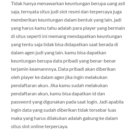
Tidak hanya menawarkan keuntungan berupa uang asli
saja, ternyata situs judi slot resmi dan terpercaya juga
memberikan keuntungan dalam bentuk yang lain. jadi
yang harus kamu tahu adalah para player yang bermain
di situs seperti ini memang mendapatkan keuntungan
yang tentu saja tidak bisa didapatkan saat berada di
dalam agen judi yang lain. kamu bisa dapatkan
keuntungan berupa data pribadi yang benar-benar
terjamin keamannnya. Data pribadi akan diberikan
oleh player ke dalam agen jika ingin melakukan
pendaftaran akun. Jika kamu sudah melakukan
pendaftaran akun, kamu bisa dapatkan id dan
password yang digunakan pada saat login. Jadi apabila
ingin data yang sudah diberikan tidak tersebar luas
maka yang harus dilakukan adalah gabung ke dalam
situs slot online terpercaya.