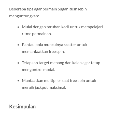
Beberapa tips agar bermain Sugar Rush lebih
menguntungkan:
Mulai dengan taruhan kecil untuk mempelajari
ritme permainan.
Pantau pola munculnya scatter untuk
memanfaatkan free spin.
Tetapkan target menang dan kalah agar tetap
mengontrol modal.
Manfaatkan multiplier saat free spin untuk
meraih jackpot maksimal.
Kesimpulan