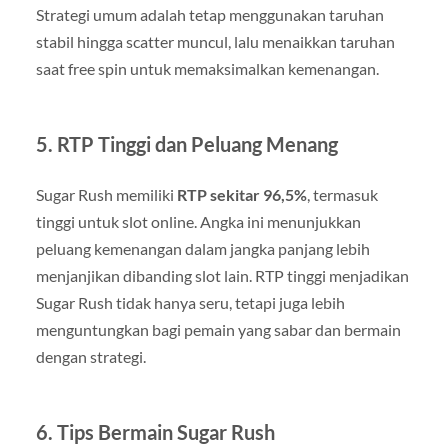
Strategi umum adalah tetap menggunakan taruhan
stabil hingga scatter muncul, lalu menaikkan taruhan
saat free spin untuk memaksimalkan kemenangan.
5. RTP Tinggi dan Peluang Menang
Sugar Rush memiliki
RTP sekitar 96,5%
, termasuk
tinggi untuk slot online. Angka ini menunjukkan
peluang kemenangan dalam jangka panjang lebih
menjanjikan dibanding slot lain. RTP tinggi menjadikan
Sugar Rush tidak hanya seru, tetapi juga lebih
menguntungkan bagi pemain yang sabar dan bermain
dengan strategi.
6. Tips Bermain Sugar Rush