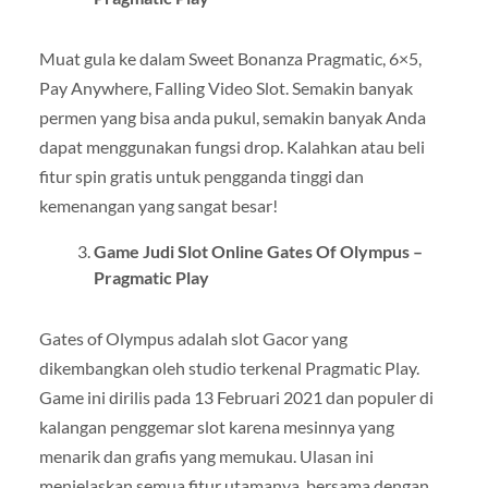
Muat gula ke dalam Sweet Bonanza Pragmatic, 6×5,
Pay Anywhere, Falling Video Slot. Semakin banyak
permen yang bisa anda pukul, semakin banyak Anda
dapat menggunakan fungsi drop. Kalahkan atau beli
fitur spin gratis untuk pengganda tinggi dan
kemenangan yang sangat besar!
Game Judi Slot Online Gates Of Olympus –
Pragmatic Play
Gates of Olympus adalah slot Gacor yang
dikembangkan oleh studio terkenal Pragmatic Play.
Game ini dirilis pada 13 Februari 2021 dan populer di
kalangan penggemar slot karena mesinnya yang
menarik dan grafis yang memukau. Ulasan ini
menjelaskan semua fitur utamanya, bersama dengan