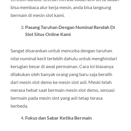
bisa membaca alur kerja mesin, anda bisa langsung
bermain di mesin slot kami.
Pasang Taruhan Dengan Nominal Rendah Di
Slot Situs Online Kami
Sangat disarankan untuk mencoba dengan taruhan
nilai nominal kecil terlebih dahulu untuk menghindari
kerugian besar di awal permainan. Cara ini biasanya
dilakukan oleh banyak orang yang baru saja beralih
dari mesin slot demo ke mesin slot asli. Meski telah
merasa hebat saat bermain mesin slot demo, sensasi
bermain pada mesin slot yang asli tetap terasa
berbeda.
Fokus dan Sabar Ketika Bermain