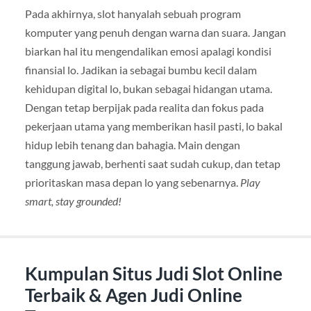
Pada akhirnya, slot hanyalah sebuah program
komputer yang penuh dengan warna dan suara. Jangan
biarkan hal itu mengendalikan emosi apalagi kondisi
finansial lo. Jadikan ia sebagai bumbu kecil dalam
kehidupan digital lo, bukan sebagai hidangan utama.
Dengan tetap berpijak pada realita dan fokus pada
pekerjaan utama yang memberikan hasil pasti, lo bakal
hidup lebih tenang dan bahagia. Main dengan
tanggung jawab, berhenti saat sudah cukup, dan tetap
prioritaskan masa depan lo yang sebenarnya.
Play
smart, stay grounded!
Kumpulan Situs Judi Slot Online
Terbaik & Agen Judi Online