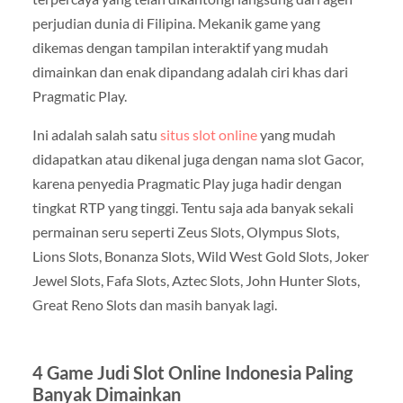
perjudian dunia di Filipina. Mekanik game yang
dikemas dengan tampilan interaktif yang mudah
dimainkan dan enak dipandang adalah ciri khas dari
Pragmatic Play.
Ini adalah salah satu
situs slot online
yang mudah
didapatkan atau dikenal juga dengan nama slot Gacor,
karena penyedia Pragmatic Play juga hadir dengan
tingkat RTP yang tinggi. Tentu saja ada banyak sekali
permainan seru seperti Zeus Slots, Olympus Slots,
Lions Slots, Bonanza Slots, Wild West Gold Slots, Joker
Jewel Slots, Fafa Slots, Aztec Slots, John Hunter Slots,
Great Reno Slots dan masih banyak lagi.
4 Game Judi Slot Online Indonesia Paling
Banyak Dimainkan