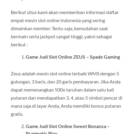
Berikut situs kami akan memberikan informasi daftar
empat mesin slot online Indonesia yang sering
dimainkan member. Tentu saja, kemudahan saat
bermain serta jackpot sangat tinggi, yakni sebagai
berikut :
Game Judi Slot Online ZEUS – Spade Gaming
Zeus adalah mesin slot online terbaik WMS dengan 5
gulungan, 3 baris, dan 20 garis pembayaran. Jika Anda
dapat memenangkan 500x taruhan dalam satu kali
putaran dan mendapatkan 3, 4, atau 5 simbol pencar di
mana saja di layar Anda, Anda memiliki bonus putaran
gratis.
Game Judi Slot Online Sweet Bonanza –
Pragmatic Play