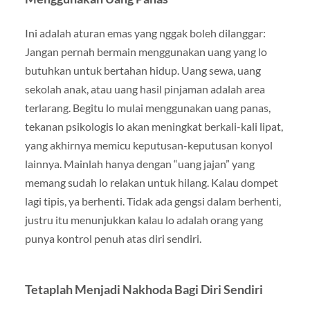
Ini adalah aturan emas yang nggak boleh dilanggar:
Jangan pernah bermain menggunakan uang yang lo
butuhkan untuk bertahan hidup. Uang sewa, uang
sekolah anak, atau uang hasil pinjaman adalah area
terlarang. Begitu lo mulai menggunakan uang panas,
tekanan psikologis lo akan meningkat berkali-kali lipat,
yang akhirnya memicu keputusan-keputusan konyol
lainnya. Mainlah hanya dengan “uang jajan” yang
memang sudah lo relakan untuk hilang. Kalau dompet
lagi tipis, ya berhenti. Tidak ada gengsi dalam berhenti,
justru itu menunjukkan kalau lo adalah orang yang
punya kontrol penuh atas diri sendiri.
Tetaplah Menjadi Nakhoda Bagi Diri Sendiri