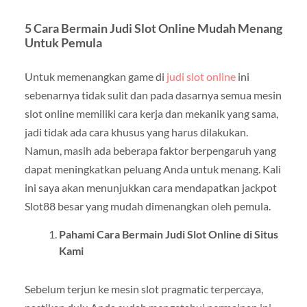
5 Cara Bermain Judi Slot Online Mudah Menang
Untuk Pemula
Untuk memenangkan game di
judi slot online
ini
sebenarnya tidak sulit dan pada dasarnya semua mesin
slot online memiliki cara kerja dan mekanik yang sama,
jadi tidak ada cara khusus yang harus dilakukan.
Namun, masih ada beberapa faktor berpengaruh yang
dapat meningkatkan peluang Anda untuk menang. Kali
ini saya akan menunjukkan cara mendapatkan jackpot
Slot88 besar yang mudah dimenangkan oleh pemula.
Pahami Cara Bermain Judi Slot Online di Situs
Kami
Sebelum terjun ke mesin slot pragmatic terpercaya,