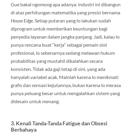
Gue bakal ngomong apa adanya: industri ini dibangun
di atas perhitungan matematika yang presisi bernama
House Edge
. Setiap putaran yang lo lakukan sudah
diprogram untuk memberikan keuntungan bagi
penyedia layanan dalam jangka panjang. Jadi, kalau lo
punya rencana buat “kerja” sebagai pemain slot
profesional, lo sebenarnya sedang melawan hukum
probabilitas yang mustahil dikalahkan secara
konsisten. Tidak ada gaji tetap di sini, yang ada
hanyalah variabel acak. Mainlah karena lo menikmati
grafis dan sensasi kejutannya, bukan karena lo merasa
punya peluang besar untuk mengalahkan sistem yang
didesain untuk menang.
3. Kenali Tanda-Tanda Fatigue dan Obsesi
Berbahaya