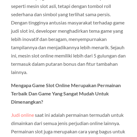
seperti mesin slot asli, tetapi dengan tombol roll
sederhana dan simbol yang terlihat sama persis.
Dengan tingginya antusias masyarakat terhadap game
judi slot ini, developer menghadirkan tema game yang
lebih inovatif dan beragam, menyempurnakan
tampilannya dan menjadikannya lebih menarik. Sejauh
ini, mesin slot online memiliki lebih dari 5 gulungan dan
termasuk dalam putaran bonus dan fitur tambahan
lainnya.
Mengapa Game Slot Online Merupakan Permainan
Terbaik Dan Game Yang Sangat Mudah Untuk
Dimenangkan?
Judi online
saat ini adalah permainan termudah untuk
dimainkan dari semua jenis perjudian online lainnya.
Permainan slot juga merupakan cara yang bagus untuk