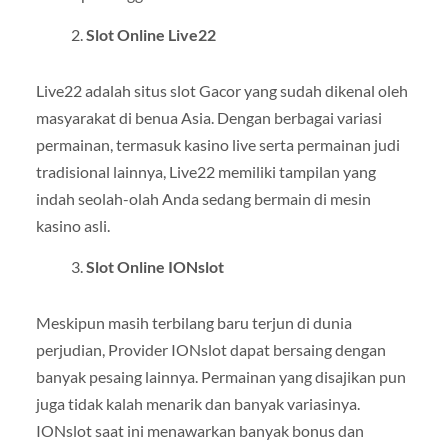
Slot Online Live22
Live22 adalah situs slot Gacor yang sudah dikenal oleh
masyarakat di benua Asia. Dengan berbagai variasi
permainan, termasuk kasino live serta permainan judi
tradisional lainnya, Live22 memiliki tampilan yang
indah seolah-olah Anda sedang bermain di mesin
kasino asli.
Slot Online IONslot
Meskipun masih terbilang baru terjun di dunia
perjudian, Provider IONslot dapat bersaing dengan
banyak pesaing lainnya. Permainan yang disajikan pun
juga tidak kalah menarik dan banyak variasinya.
IONslot saat ini menawarkan banyak bonus dan