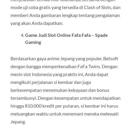
mode uji coba gratis yang tersedia di Clash of Slots, dan
memberi Anda gambaran lengkap tentang pengalaman
yang akan Anda dapatkan.
Game Judi Slot Online Fafa Fafa – Spade
Gaming
Berdasarkan gaya anime Jepang yang populer, Betsoft
dengan bangga memperkenalkan FaFa Twins. Dengan
mesin slot Indonesia yang praktis ini, Anda dapat
mengikuti perjalanan si kembar dan juga
berkesempatan menemukan kekayaan dan bonus
tersembunyi. Dengan kesempatan untuk mendapatkan
hingga 810.000 kredit per putaran, si kembar ini harus
meluangkan waktu untuk menemani mereka melewati
Jepang.