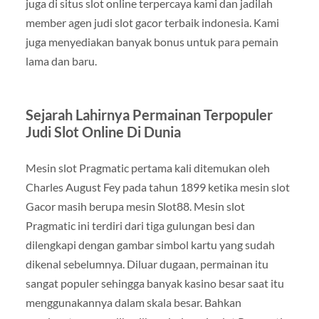
juga di situs slot online terpercaya kami dan jadilah
member agen judi slot gacor terbaik indonesia. Kami
juga menyediakan banyak bonus untuk para pemain
lama dan baru.
Sejarah Lahirnya Permainan Terpopuler
Judi Slot Online Di Dunia
Mesin slot Pragmatic pertama kali ditemukan oleh
Charles August Fey pada tahun 1899 ketika mesin slot
Gacor masih berupa mesin Slot88. Mesin slot
Pragmatic ini terdiri dari tiga gulungan besi dan
dilengkapi dengan gambar simbol kartu yang sudah
dikenal sebelumnya. Diluar dugaan, permainan itu
sangat populer sehingga banyak kasino besar saat itu
menggunakannya dalam skala besar. Bahkan