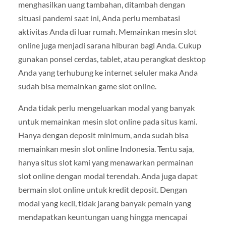
menghasilkan uang tambahan, ditambah dengan
situasi pandemi saat ini, Anda perlu membatasi
aktivitas Anda di luar rumah. Memainkan mesin slot
online juga menjadi sarana hiburan bagi Anda. Cukup
gunakan ponsel cerdas, tablet, atau perangkat desktop
Anda yang terhubung ke internet seluler maka Anda
sudah bisa memainkan game slot online.
Anda tidak perlu mengeluarkan modal yang banyak
untuk memainkan mesin slot online pada situs kami.
Hanya dengan deposit minimum, anda sudah bisa
memainkan mesin slot online Indonesia. Tentu saja,
hanya situs slot kami yang menawarkan permainan
slot online dengan modal terendah. Anda juga dapat
bermain slot online untuk kredit deposit. Dengan
modal yang kecil, tidak jarang banyak pemain yang
mendapatkan keuntungan uang hingga mencapai