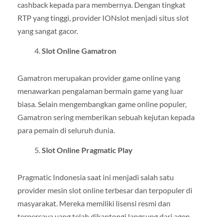
cashback kepada para membernya. Dengan tingkat
RTP yang tinggi, provider IONslot menjadi situs slot
yang sangat gacor.
Slot Online Gamatron
Gamatron merupakan provider game online yang
menawarkan pengalaman bermain game yang luar
biasa. Selain mengembangkan game online populer,
Gamatron sering memberikan sebuah kejutan kepada
para pemain di seluruh dunia.
Slot Online Pragmatic Play
Pragmatic Indonesia saat ini menjadi salah satu
provider mesin slot online terbesar dan terpopuler di
masyarakat. Mereka memiliki lisensi resmi dan
terpercaya yang telah dikantongi langsung dari agen