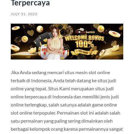
Terpercaya
JULY 31, 2022
Jika Anda sedang mencari situs mesin slot online
terbaik di Indonesia, Anda telah datang ke situs judi
online yang tepat. Situs Kami merupakan situs judi
online terpercaya di Indonesia dan memiliki jenis judi
online terlengkap, salah satunya adalah game online
slot online terpopuler. Permainan slot ini adalah salah
satu permainan yang paling sering dimainkan oleh
berbagai kelompok orang karena permainannya sangat