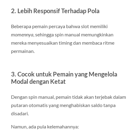
2. Lebih Responsif Terhadap Pola
Beberapa pemain percaya bahwa slot memiliki
momennya
, sehingga spin manual memungkinkan
mereka menyesuaikan timing dan membaca ritme
permainan.
3. Cocok untuk Pemain yang Mengelola
Modal dengan Ketat
Dengan spin manual, pemain tidak akan terjebak dalam
putaran otomatis yang menghabiskan saldo tanpa
disadari.
Namun, ada pula kelemahannya: