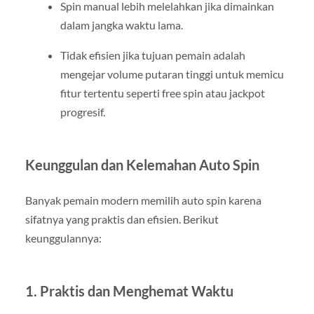
Spin manual lebih melelahkan jika dimainkan
dalam jangka waktu lama.
Tidak efisien jika tujuan pemain adalah
mengejar volume putaran tinggi untuk memicu
fitur tertentu seperti free spin atau jackpot
progresif.
Keunggulan dan Kelemahan Auto Spin
Banyak pemain modern memilih auto spin karena
sifatnya yang praktis dan efisien. Berikut
keunggulannya:
1. Praktis dan Menghemat Waktu