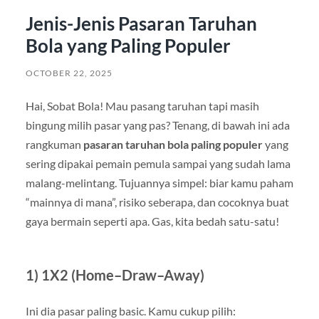
Jenis-Jenis Pasaran Taruhan
Bola yang Paling Populer
OCTOBER 22, 2025
Hai, Sobat Bola! Mau pasang taruhan tapi masih
bingung milih pasar yang pas? Tenang, di bawah ini ada
rangkuman
pasaran taruhan bola paling populer
yang
sering dipakai pemain pemula sampai yang sudah lama
malang-melintang. Tujuannya simpel: biar kamu paham
“mainnya di mana”, risiko seberapa, dan cocoknya buat
gaya bermain seperti apa. Gas, kita bedah satu-satu!
1) 1X2 (Home–Draw–Away)
Ini dia pasar paling basic. Kamu cukup pilih: