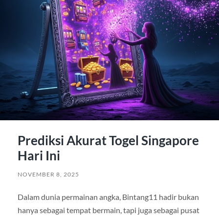
Prediksi Akurat Togel Singapore
Hari Ini
NOVEMBER 8, 2025
Dalam dunia permainan angka, Bintang11 hadir bukan
hanya sebagai tempat bermain, tapi juga sebagai pusat