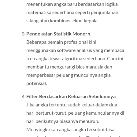
menentukan angka baru berdasarkan logika
matematika sederhana seperti penjumlahan
silang atau kombinasi ekor-kepala.
Pendekatan Statistik Modern
Beberapa pemain profesional kini
menggunakan software analisis yang membaca
tren angka lewat algoritma sederhana. Cara ini
membantu mengurangi bias manusia dan
memperbesar peluang munculnya angka
potensial.
Filter Berdasarkan Keluaran Sebelumnya
Jika angka tertentu sudah keluar dalam dua
hari berturut-turut, peluang kemunculannya di
hari berikutnya biasanya menurun.
Menyingkirkan angka-angka tersebut bisa