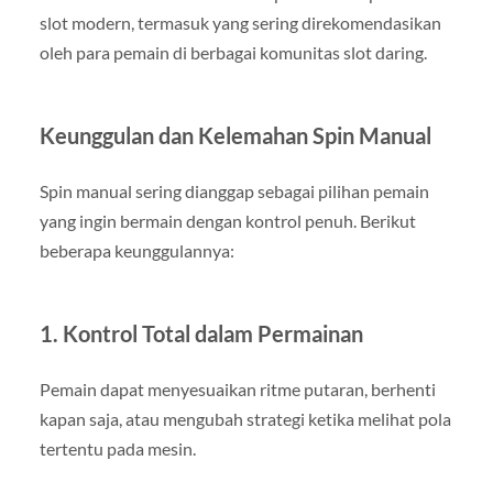
slot modern, termasuk yang sering direkomendasikan
oleh para pemain di berbagai komunitas slot daring.
Keunggulan dan Kelemahan Spin Manual
Spin manual sering dianggap sebagai pilihan pemain
yang ingin bermain dengan kontrol penuh. Berikut
beberapa keunggulannya:
1. Kontrol Total dalam Permainan
Pemain dapat menyesuaikan ritme putaran, berhenti
kapan saja, atau mengubah strategi ketika melihat pola
tertentu pada mesin.