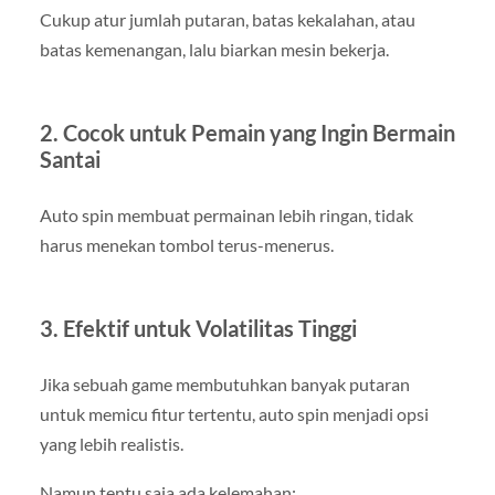
Cukup atur jumlah putaran, batas kekalahan, atau
batas kemenangan, lalu biarkan mesin bekerja.
2. Cocok untuk Pemain yang Ingin Bermain
Santai
Auto spin membuat permainan lebih ringan, tidak
harus menekan tombol terus-menerus.
3. Efektif untuk Volatilitas Tinggi
Jika sebuah game membutuhkan banyak putaran
untuk memicu fitur tertentu, auto spin menjadi opsi
yang lebih realistis.
Namun tentu saja ada kelemahan: