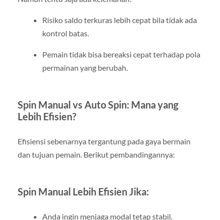
Risiko saldo terkuras lebih cepat bila tidak ada
kontrol batas.
Pemain tidak bisa bereaksi cepat terhadap pola
permainan yang berubah.
Spin Manual vs Auto Spin: Mana yang
Lebih Efisien?
Efisiensi sebenarnya tergantung pada gaya bermain
dan tujuan pemain. Berikut pembandingannya:
Spin Manual Lebih Efisien Jika:
Anda ingin menjaga modal tetap stabil.