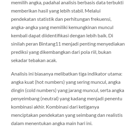
memilih angka, padahal analisis berbasis data terbukti
memberikan hasil yang lebih stabil. Melalui
pendekatan statistik dan perhitungan frekuensi,
angka-angka yang memiliki kemungkinan muncul
kembali dapat diidentifikasi dengan lebih baik. Di
sinilah peran Bintang11 menjadi penting menyediakan
prediksi yang dikembangkan dari pola riil, bukan
sekadar tebakan acak.
Analisis ini biasanya melibatkan tiga indikator utama:
angka kuat (hot numbers) yang sering muncul, angka
dingin (cold numbers) yang jarang muncul, serta angka
penyeimbang (neutral) yang kadang menjadi penentu
kombinasi akhir. Kombinasi dari ketiganya
menciptakan pendekatan yang seimbang dan realistis
dalam menentukan angka main hari ini.