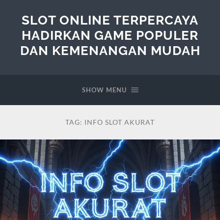
SLOT ONLINE TERPERCAYA
HADIRKAN GAME POPULER
DAN KEMENANGAN MUDAH
SHOW MENU
TAG:
INFO SLOT AKURAT