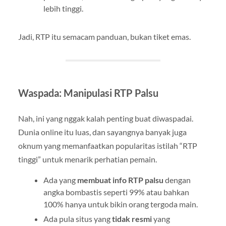
lebih tinggi.
Jadi, RTP itu semacam panduan, bukan tiket emas.
Waspada: Manipulasi RTP Palsu
Nah, ini yang nggak kalah penting buat diwaspadai.
Dunia online itu luas, dan sayangnya banyak juga
oknum yang memanfaatkan popularitas istilah “RTP
tinggi” untuk menarik perhatian pemain.
Ada yang
membuat info RTP palsu
dengan
angka bombastis seperti 99% atau bahkan
100% hanya untuk bikin orang tergoda main.
Ada pula situs yang
tidak resmi
yang