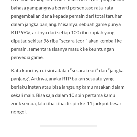
bahasa gampangnya berarti persentase rata-rata
pengembalian dana kepada pemain dari total taruhan
dalam jangka panjang. Misalnya, sebuah game punya
RTP 96%, artinya dari setiap 100 ribu rupiah yang
diputar, sekitar 96 ribu “secara teori” akan kembali ke
pemain, sementara sisanya masuk ke keuntungan
penyedia game.
Kata kuncinya di sini adalah “secara teori” dan “jangka
panjang”. Artinya, angka RTP bukan sesuatu yang
berlaku instan atau bisa langsung kamu rasakan dalam
sekali main. Bisa saja dalam 10 spin pertama kamu
zonk semua, lalu tiba-tiba di spin ke-11 jackpot besar
nongol.